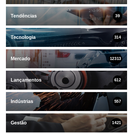
Tendências
39
Tecnologia
314
Mercado
12313
Lançamentos
612
Indústrias
557
Gestão
1421