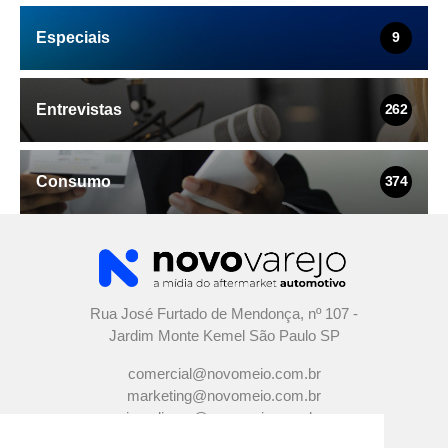
Especiais
9
Entrevistas
262
Consumo
374
Rua José Furtado de Mendonça, nº 107 -
Jardim Monte Kemel São Paulo SP
comercial@novomeio.com.br
marketing@novomeio.com.br
jornalismo@novomeio.com.br