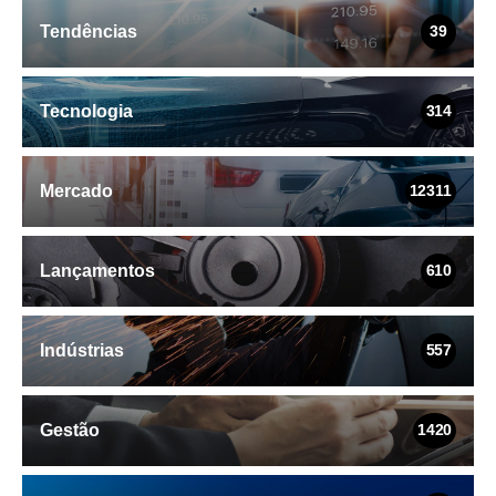
Tendências
39
Tecnologia
314
Mercado
12311
Lançamentos
610
Indústrias
557
Gestão
1420