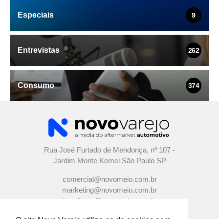
Especiais
9
Entrevistas
262
Consumo
374
Rua José Furtado de Mendonça, nº 107 -
Jardim Monte Kemel São Paulo SP
comercial@novomeio.com.br
marketing@novomeio.com.br
jornalismo@novomeio.com.br