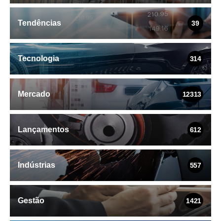
Tendências
39
Tecnologia
314
Mercado
12313
Lançamentos
612
Indústrias
557
Gestão
1421