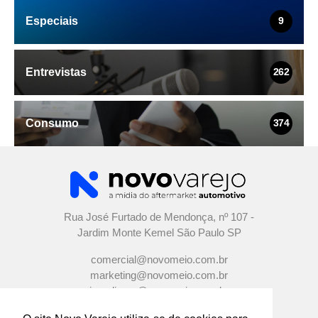
Especiais
9
Entrevistas
262
Consumo
374
Rua José Furtado de Mendonça, nº 107 -
Jardim Monte Kemel São Paulo SP
comercial@novomeio.com.br
marketing@novomeio.com.br
jornalismo@novomeio.com.br