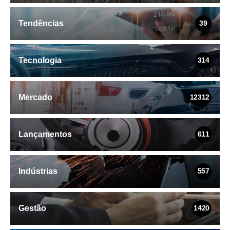
Tendências
39
Tecnologia
314
Mercado
12312
Lançamentos
611
Indústrias
557
Gestão
1420