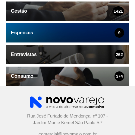
Gestão
1421
Especiais
9
Entrevistas
262
Consumo
374
Rua José Furtado de Mendonça, nº 107 -
Jardim Monte Kemel São Paulo SP
comercial@novomeio.com.br