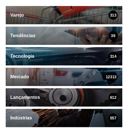
Varejo
313
Tendências
39
Tecnologia
314
Mercado
12313
Lançamentos
612
Indústrias
557