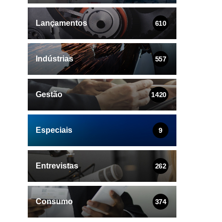
Lançamentos
610
Indústrias
557
Gestão
1420
Especiais
9
Entrevistas
262
Consumo
374