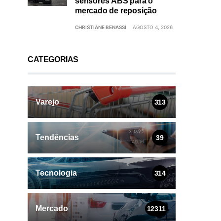
sensores ABS para o
mercado de reposição
CHRISTIANE BENASSI
AGOSTO 4, 2026
CATEGORIAS
Varejo
313
Tendências
39
Tecnologia
314
Mercado
12311