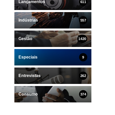
Lançamentos
611
Indústrias
557
Gestão
1420
Especiais
9
Entrevistas
262
Consumo
374