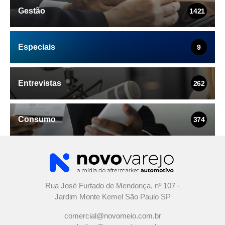
Gestão
1421
Especiais
9
Entrevistas
262
Consumo
374
Rua José Furtado de Mendonça, nº 107 -
Jardim Monte Kemel São Paulo SP
comercial@novomeio.com.br