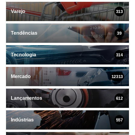
Varejo
313
Tendências
39
Tecnologia
314
Mercado
12313
Lançamentos
612
Indústrias
557