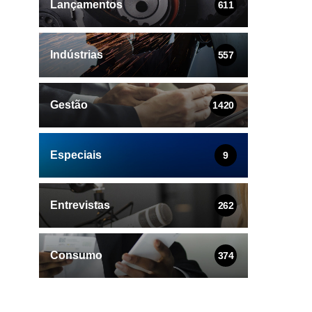
Lançamentos
611
Indústrias
557
Gestão
1420
Especiais
9
Entrevistas
262
Consumo
374