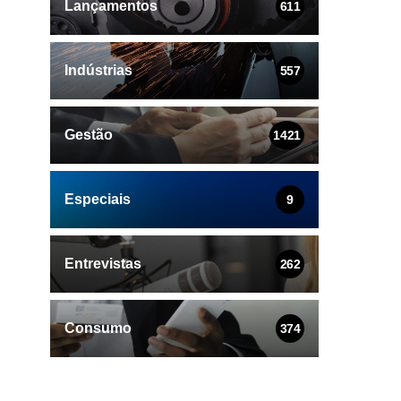
Lançamentos
611
Indústrias
557
Gestão
1421
Especiais
9
Entrevistas
262
Consumo
374