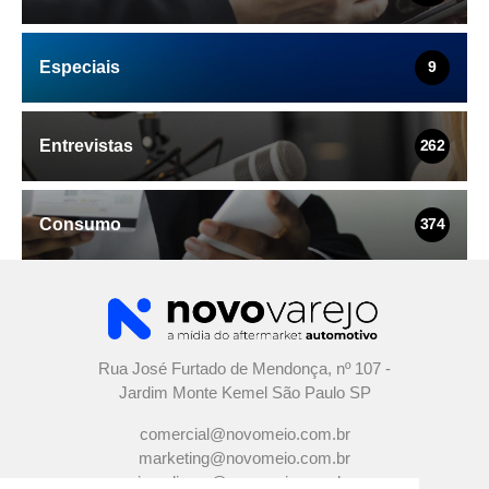
Especiais
9
Entrevistas
262
Consumo
374
Rua José Furtado de Mendonça, nº 107 -
Jardim Monte Kemel São Paulo SP
comercial@novomeio.com.br
marketing@novomeio.com.br
jornalismo@novomeio.com.br