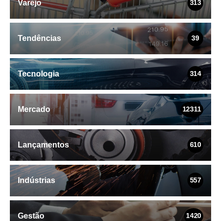
Varejo
313
Tendências
39
Tecnologia
314
Mercado
12311
Lançamentos
610
Indústrias
557
Gestão
1420