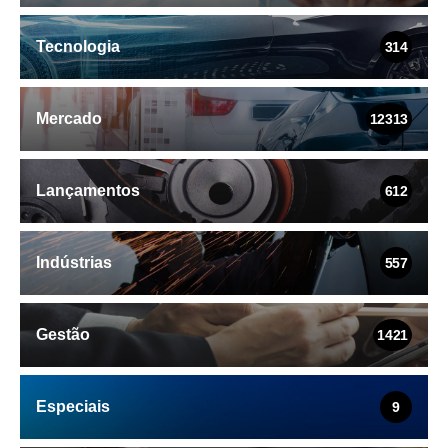
Tecnologia
314
Mercado
12313
Lançamentos
612
Indústrias
557
Gestão
1421
Especiais
9