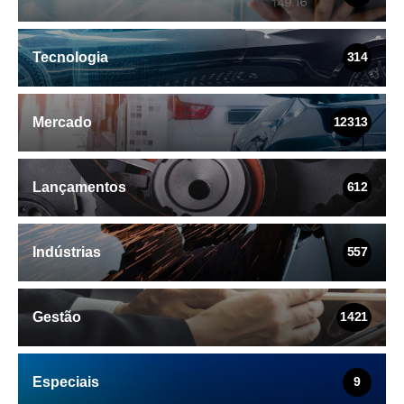
Tecnologia
314
Mercado
12313
Lançamentos
612
Indústrias
557
Gestão
1421
Especiais
9