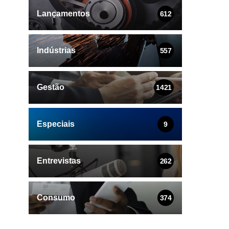
Lançamentos
612
Indústrias
557
Gestão
1421
Especiais
9
Entrevistas
262
Consumo
374