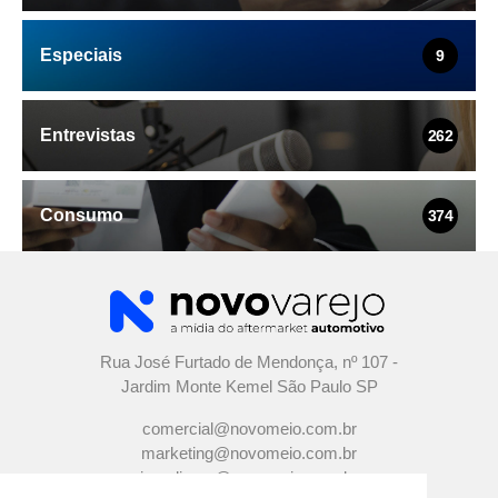
Especiais
9
Entrevistas
262
Consumo
374
Rua José Furtado de Mendonça, nº 107 -
Jardim Monte Kemel São Paulo SP
comercial@novomeio.com.br
marketing@novomeio.com.br
jornalismo@novomeio.com.br