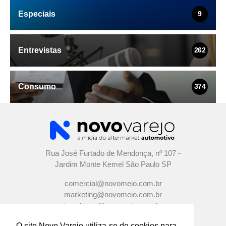
Especiais
9
Entrevistas
262
Consumo
374
Rua José Furtado de Mendonça, nº 107 -
Jardim Monte Kemel São Paulo SP
comercial@novomeio.com.br
marketing@novomeio.com.br
jornalismo@novomeio.com.br
O site Novo Varejo utiliza-se de cookies para