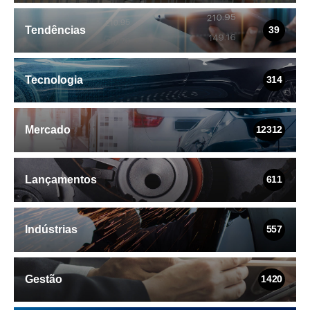
Tendências
39
Tecnologia
314
Mercado
12312
Lançamentos
611
Indústrias
557
Gestão
1420