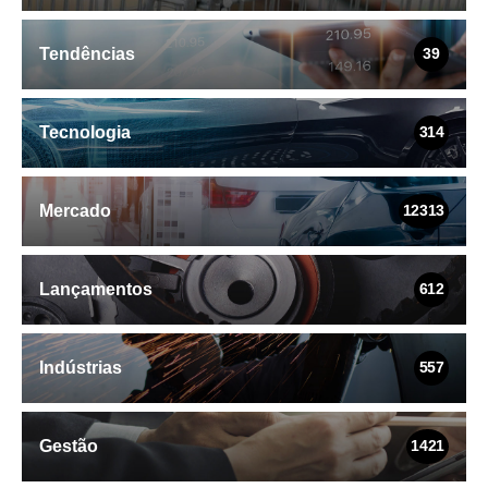
Tendências
39
Tecnologia
314
Mercado
12313
Lançamentos
612
Indústrias
557
Gestão
1421