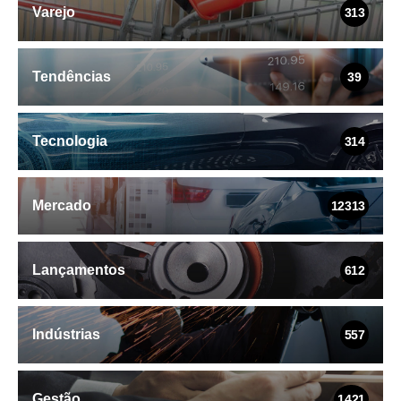
Varejo
313
Tendências
39
Tecnologia
314
Mercado
12313
Lançamentos
612
Indústrias
557
Gestão
1421