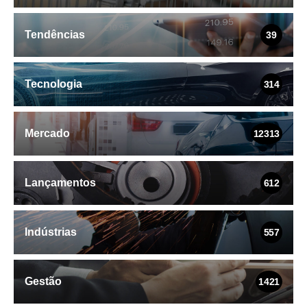
Tendências
39
Tecnologia
314
Mercado
12313
Lançamentos
612
Indústrias
557
Gestão
1421