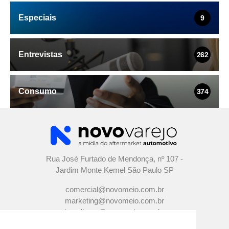
Especiais
9
Entrevistas
262
Consumo
374
Rua José Furtado de Mendonça, nº 107 -
Jardim Monte Kemel São Paulo SP
comercial@novomeio.com.br
marketing@novomeio.com.br
jornalismo@novomeio.com.br