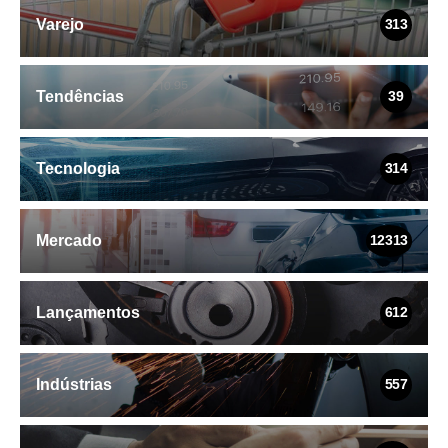
Varejo
313
Tendências
39
Tecnologia
314
Mercado
12313
Lançamentos
612
Indústrias
557