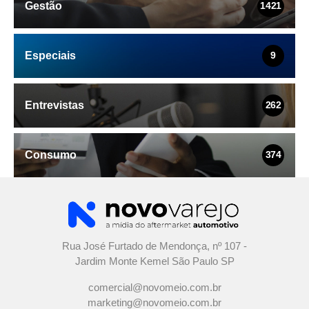
Gestão
1421
Especiais
9
Entrevistas
262
Consumo
374
Rua José Furtado de Mendonça, nº 107 -
Jardim Monte Kemel São Paulo SP
comercial@novomeio.com.br
marketing@novomeio.com.br