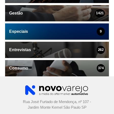
Gestão
1421
Especiais
9
Entrevistas
262
Consumo
374
Rua José Furtado de Mendonça, nº 107 -
Jardim Monte Kemel São Paulo SP