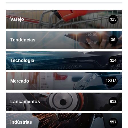
Varejo
313
Tendências
39
Tecnologia
314
Mercado
12313
Lançamentos
612
Indústrias
557