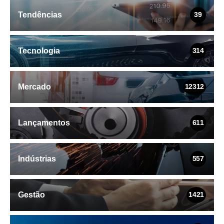
Tendências
39
Tecnologia
314
Mercado
12312
Lançamentos
611
Indústrias
557
Gestão
1421