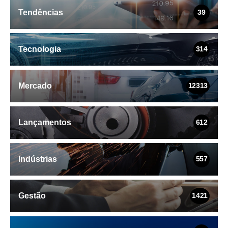
Tendências
39
Tecnologia
314
Mercado
12313
Lançamentos
612
Indústrias
557
Gestão
1421