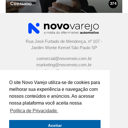
Consumo
374
Rua José Furtado de Mendonça, nº 107 -
Jardim Monte Kemel São Paulo SP
comercial@novomeio.com.br
marketing@novomeio.com.br
jornalismo@novomeio.com.br
O site Novo Varejo utiliza-se de cookies para
melhorar sua experiência e navegação com
nossos conteúdos e anúncios. Ao acessar
CONFIRA AS NOSSAS REDES SOCIAIS
nossa plataforma você aceita nossa
Política de Privacidade.
O principal canal de comunicação de grandes
indústrias e distribuidores com os empresários e
Aceitar