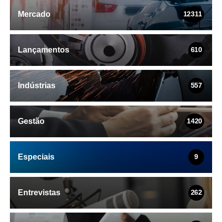
Mercado
12311
Lançamentos
610
Indústrias
557
Gestão
1420
Especiais
9
Entrevistas
262