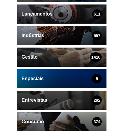
Lançamentos
611
Indústrias
557
Gestão
1420
Especiais
9
Entrevistas
262
Consumo
374