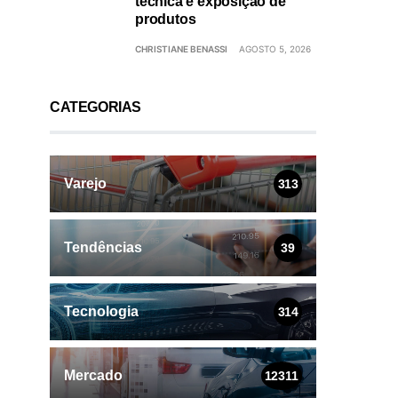
técnica e exposição de
produtos
CHRISTIANE BENASSI
AGOSTO 5, 2026
CATEGORIAS
Varejo
313
Tendências
39
Tecnologia
314
Mercado
12311