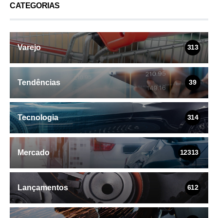
CATEGORIAS
Varejo
313
Tendências
39
Tecnologia
314
Mercado
12313
Lançamentos
612