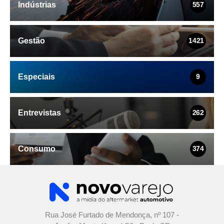
Indústrias
557
Gestão
1421
Especiais
9
Entrevistas
262
Consumo
374
Rua José Furtado de Mendonça, nº 107 -