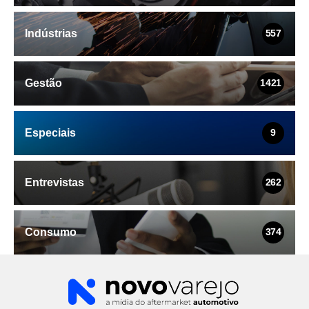
Indústrias
557
Gestão
1421
Especiais
9
Entrevistas
262
Consumo
374