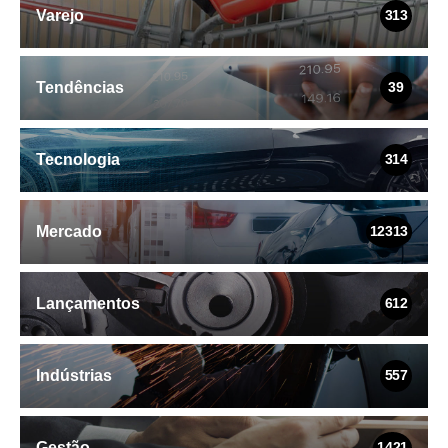
Varejo
313
Tendências
39
Tecnologia
314
Mercado
12313
Lançamentos
612
Indústrias
557
Gestão
1421