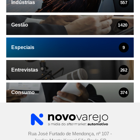
Indústrias
557
Gestão
1420
Especiais
9
Entrevistas
262
Consumo
374
Rua José Furtado de Mendonça, nº 107 -