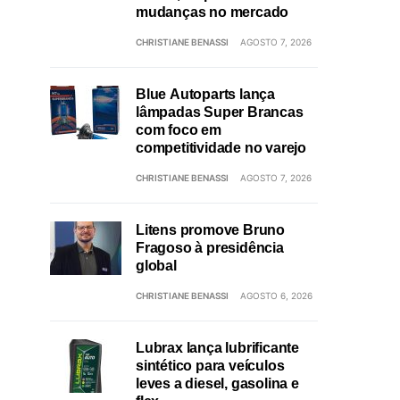
mudanças no mercado
CHRISTIANE BENASSI
AGOSTO 7, 2026
Blue Autoparts lança
lâmpadas Super Brancas
com foco em
competitividade no varejo
CHRISTIANE BENASSI
AGOSTO 7, 2026
Litens promove Bruno
Fragoso à presidência
global
CHRISTIANE BENASSI
AGOSTO 6, 2026
Lubrax lança lubrificante
sintético para veículos
leves a diesel, gasolina e