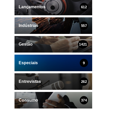
Lançamentos
612
Indústrias
557
Gestão
1421
Especiais
9
Entrevistas
262
Consumo
374