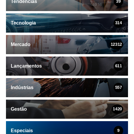
Tendências
39
Tecnologia
314
Mercado
12312
Lançamentos
611
Indústrias
557
Gestão
1420
Especiais
9