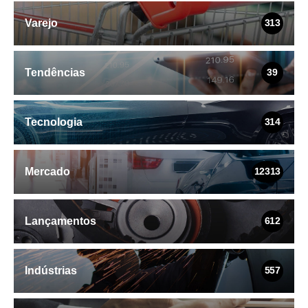
Varejo
313
Tendências
39
Tecnologia
314
Mercado
12313
Lançamentos
612
Indústrias
557