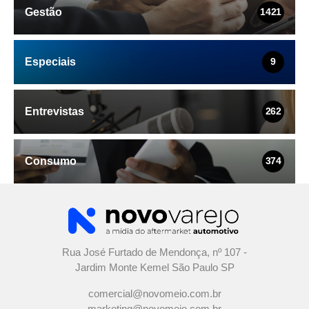
Gestão
1421
Especiais
9
Entrevistas
262
Consumo
374
Rua José Furtado de Mendonça, nº 107 -
Jardim Monte Kemel São Paulo SP
comercial@novomeio.com.br
marketing@novomeio.com.br