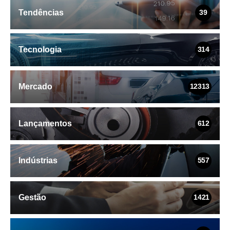
Tendências
39
Tecnologia
314
Mercado
12313
Lançamentos
612
Indústrias
557
Gestão
1421