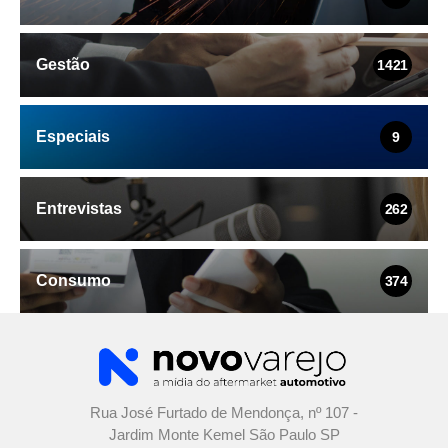
Gestão
1421
Especiais
9
Entrevistas
262
Consumo
374
Rua José Furtado de Mendonça, nº 107 -
Jardim Monte Kemel São Paulo SP