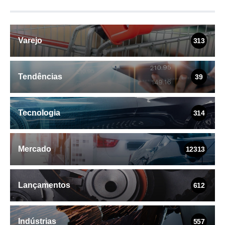
Varejo
313
Tendências
39
Tecnologia
314
Mercado
12313
Lançamentos
612
Indústrias
557