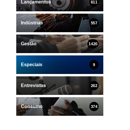
Lançamentos
611
Indústrias
557
Gestão
1420
Especiais
9
Entrevistas
262
Consumo
374