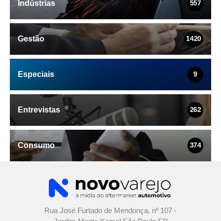
Indústrias
557
Gestão
1420
Especiais
9
Entrevistas
262
Consumo
374
Rua José Furtado de Mendonça, nº 107 -