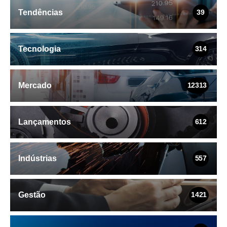
Tendências
39
Tecnologia
314
Mercado
12313
Lançamentos
612
Indústrias
557
Gestão
1421