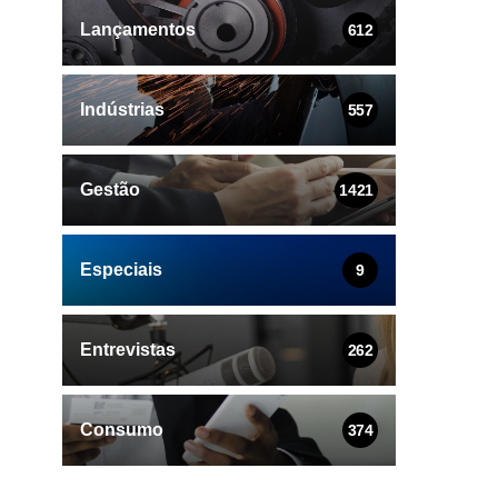
Lançamentos
612
Indústrias
557
Gestão
1421
Especiais
9
Entrevistas
262
Consumo
374