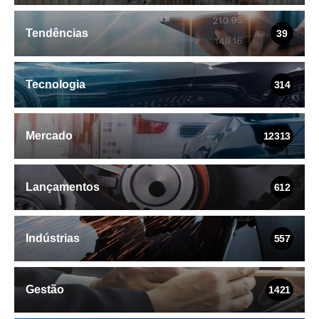
Tendências
39
Tecnologia
314
Mercado
12313
Lançamentos
612
Indústrias
557
Gestão
1421