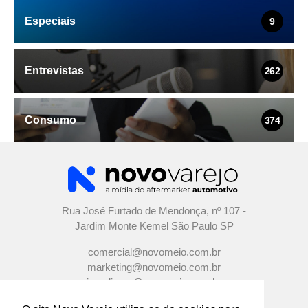
Especiais
9
Entrevistas
262
Consumo
374
Rua José Furtado de Mendonça, nº 107 -
Jardim Monte Kemel São Paulo SP
comercial@novomeio.com.br
marketing@novomeio.com.br
jornalismo@novomeio.com.br