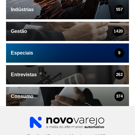
Indústrias
557
Gestão
1420
Especiais
9
Entrevistas
262
Consumo
374