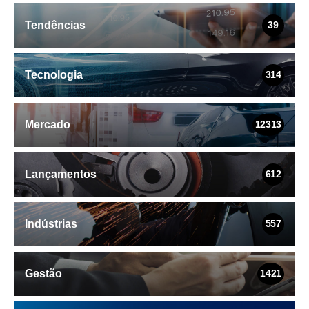
Tendências
39
Tecnologia
314
Mercado
12313
Lançamentos
612
Indústrias
557
Gestão
1421