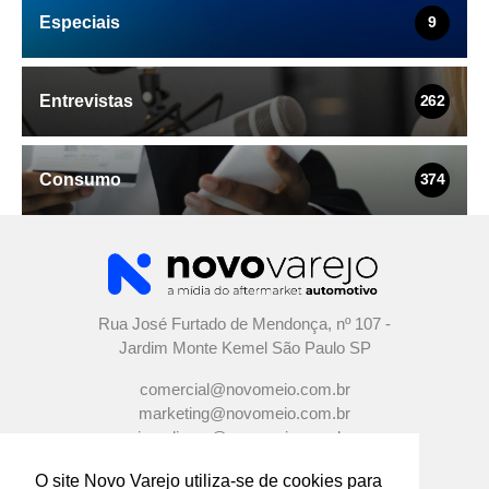
Especiais
9
Entrevistas
262
Consumo
374
Rua José Furtado de Mendonça, nº 107 -
Jardim Monte Kemel São Paulo SP
comercial@novomeio.com.br
marketing@novomeio.com.br
jornalismo@novomeio.com.br
O site Novo Varejo utiliza-se de cookies para