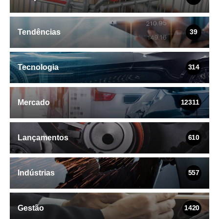
Tendências
39
Tecnologia
314
Mercado
12311
Lançamentos
610
Indústrias
557
Gestão
1420