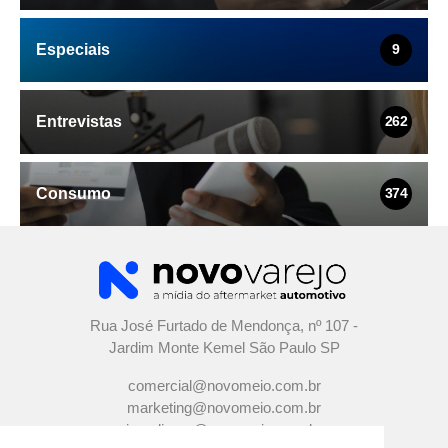
Especiais
9
Entrevistas
262
Consumo
374
Rua José Furtado de Mendonça, nº 107 -
Jardim Monte Kemel São Paulo SP
comercial@novomeio.com.br
marketing@novomeio.com.br
jornalismo@novomeio.com.br