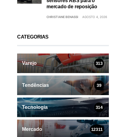
sensores ABS para o
mercado de reposição
CHRISTIANE BENASSI
AGOSTO 4, 2026
CATEGORIAS
Varejo
313
Tendências
39
Tecnologia
314
Mercado
12311