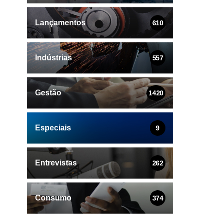
Lançamentos
610
Indústrias
557
Gestão
1420
Especiais
9
Entrevistas
262
Consumo
374