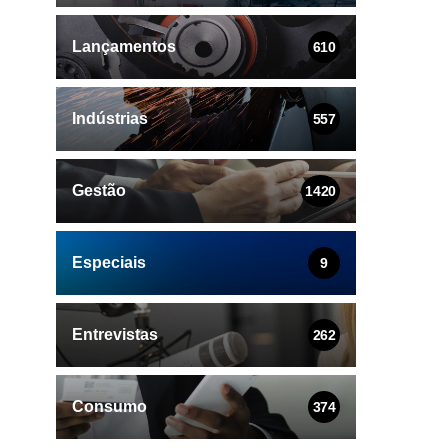
Lançamentos
610
Indústrias
557
Gestão
1420
Especiais
9
Entrevistas
262
Consumo
374