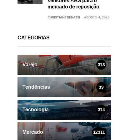
sensores ABS para o
mercado de reposição
CHRISTIANE BENASSI
AGOSTO 4, 2026
CATEGORIAS
Varejo
313
Tendências
39
Tecnologia
314
Mercado
12311