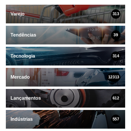
Varejo
313
Tendências
39
Tecnologia
314
Mercado
12313
Lançamentos
612
Indústrias
557