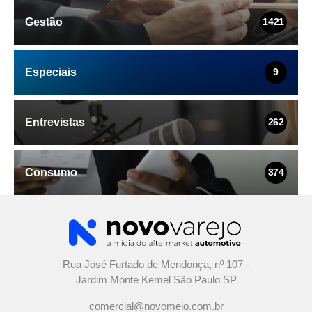
Gestão
1421
Especiais
9
Entrevistas
262
Consumo
374
Rua José Furtado de Mendonça, nº 107 -
Jardim Monte Kemel São Paulo SP
comercial@novomeio.com.br