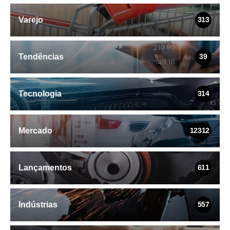
Varejo
313
Tendências
39
Tecnologia
314
Mercado
12312
Lançamentos
611
Indústrias
557