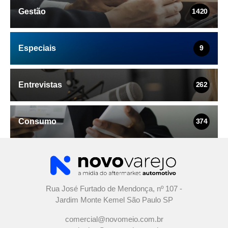
Gestão
1420
Especiais
9
Entrevistas
262
Consumo
374
Rua José Furtado de Mendonça, nº 107 -
Jardim Monte Kemel São Paulo SP
comercial@novomeio.com.br