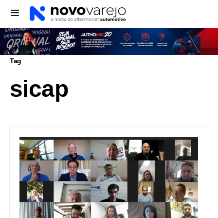
Tag
sicap