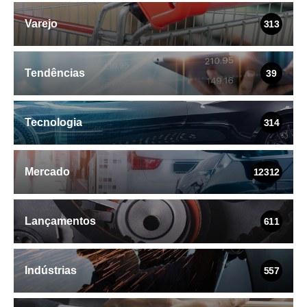
Varejo
313
Tendências
39
Tecnologia
314
Mercado
12312
Lançamentos
611
Indústrias
557