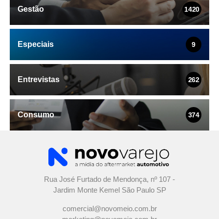
Gestão
1420
Especiais
9
Entrevistas
262
Consumo
374
Rua José Furtado de Mendonça, nº 107 -
Jardim Monte Kemel São Paulo SP
comercial@novomeio.com.br