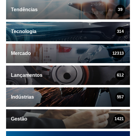
Tendências
39
Tecnologia
314
Mercado
12313
Lançamentos
612
Indústrias
557
Gestão
1421