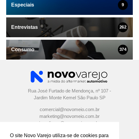
Especiais
9
Entrevistas
262
Consumo
374
Rua José Furtado de Mendonça, nº 107 -
Jardim Monte Kemel São Paulo SP
comercial@novomeio.com.br
marketing@novomeio.com.br
jornalismo@novomeio.com.br
O site Novo Varejo utiliza-se de cookies para