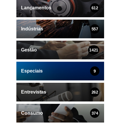
Lançamentos
612
Indústrias
557
Gestão
1421
Especiais
9
Entrevistas
262
Consumo
374