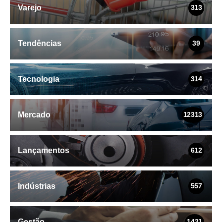
Varejo
313
Tendências
39
Tecnologia
314
Mercado
12313
Lançamentos
612
Indústrias
557
Gestão
1421